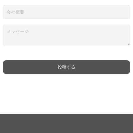
メ
ー
会
ル
社
*
概
要
メ
ッ
セ
ー
ジ
*
投稿する