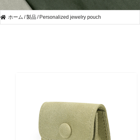
ホーム
/
製品
/
Personalized jewelry pouch