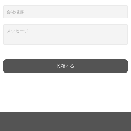
メ
ー
会
ル
社
*
概
要
メ
ッ
セ
ー
ジ
*
投稿する