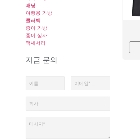
배낭
여행용 가방
쿨러백
종이 가방
종이 상자
액세서리
지금 문의
이
이
름
메
일
*
회
사
메
시
지
*