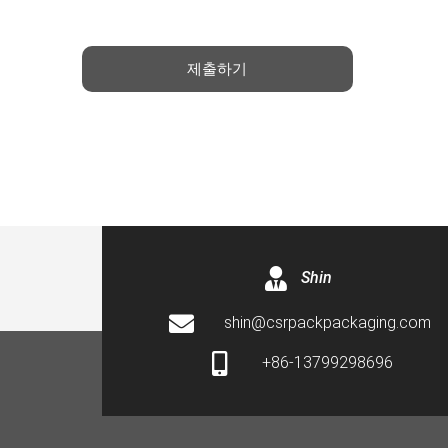
제출하기
Shin
shin@csrpackpackaging.com
+86-13799298696