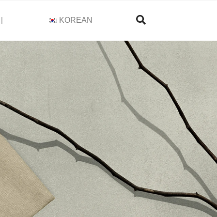
기
KOREAN