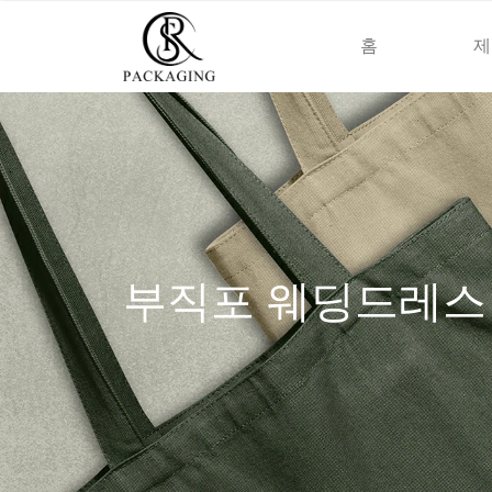
홈
제
부직포 웨딩드레스