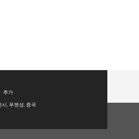
추가
시, 푸젠성, 중국