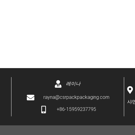
레이나
rayna@csrpackpackaging.com
샤먼
+86-15959237795