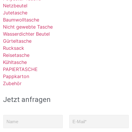
Netzbeutel
Jutetasche
Baumwolltasche
Nicht gewebte Tasche
Wasserdichter Beutel
Gürteltasche
Rucksack
Reisetasche
Kühltasche
PAPIERTASCHE
Pappkarton
Zubehör
Jetzt anfragen
N
E
a
-
m
M